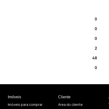
0
0
0
2
48
0
Imóveis
Cliente
Imóveis para comprar
Área do cliente