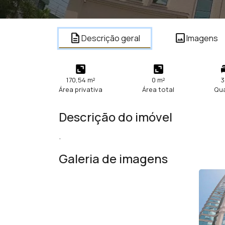
description
image
Descrição geral
Imagens
170,54 m²
0 m²
3
Área privativa
Área total
Qu
Descrição do imóvel
.
Galeria de imagens