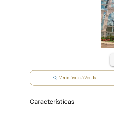
ar
Ver imóveis à Venda
Características