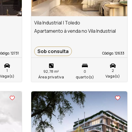
Vila Industrial | Toledo
Apartamento à venda no Vila Industrial
Sob consulta
ódigo. 12731
ódigo. 12731
Código. 12633
Código. 12633
1
2
92,78 m²
0
Vaga(s)
Vaga(s)
Área privativa
quarto(s)
<
<
<
<
›
‹
›