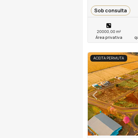
Sob consulta
20000,00 m²
Área privativa
q
<
<
<
<
ACEITA PERMUTA
‹
Previous