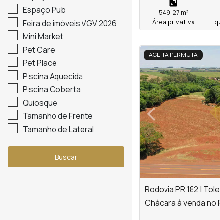
Espaço Pub
549,27 m²
Área privativa
q
Feira de imóveis VGV 2026
Mini Market
Pet Care
<
ACEITA PERMUTA
Pet Place
Piscina Aquecida
Piscina Coberta
‹
Quiosque
Tamanho de Frente
Previous
Tamanho de Lateral
Buscar
Rodovia PR 182 | Tol
Chácara à venda no 