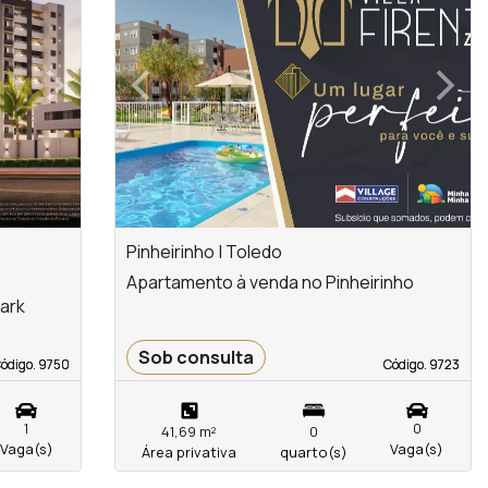
›
‹
›
Next
Previous
Next
Pinheirinho | Toledo
Apartamento à venda no Pinheirinho
ark
Sob consulta
ódigo. 9750
ódigo. 9750
Código. 9723
Código. 9723
1
0
41,69 m²
0
Vaga(s)
Vaga(s)
Área privativa
quarto(s)