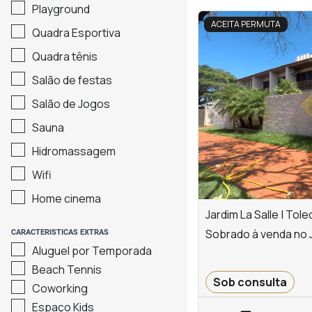
Playground
<
<
<
<
ACEITA PERMUTA
Quadra Esportiva
Quadra tênis
Salão de festas
‹
Salão de Jogos
Previous
Sauna
Hidromassagem
Wifi
Home cinema
Jardim La Salle | Tole
Sobrado à venda no J
CARACTERISTICAS EXTRAS
Aluguel por Temporada
Beach Tennis
Sob consulta
Coworking
Espaço Kids