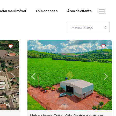
ciar meu imóvel
Fale conosco
Área do cliente
<
<
<
<
›
‹
›
Next
Previous
Next