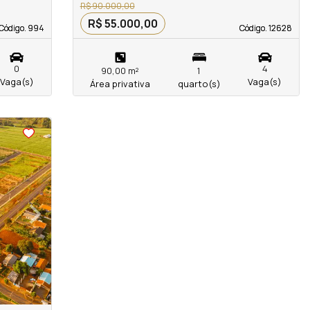
R$ 90.000,00
R$ 55.000,00
Código. 994
Código. 994
Código. 12628
Código. 12628
0
4
90,00 m²
1
Vaga(s)
Vaga(s)
Área privativa
quarto(s)
›
Next