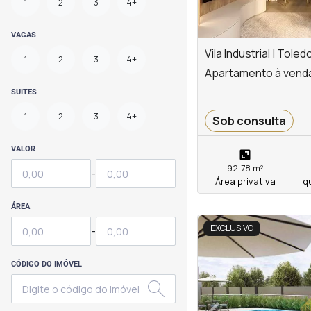
1
2
3
4+
VAGAS
Vila Industrial | Toled
1
2
3
4+
Apartamento à venda n
SUITES
1
2
3
4+
Sob consulta
VALOR
92,78 m²
-
Área privativa
q
ÁREA
<
<
<
<
EXCLUSIVO
-
CÓDIGO DO IMÓVEL
‹