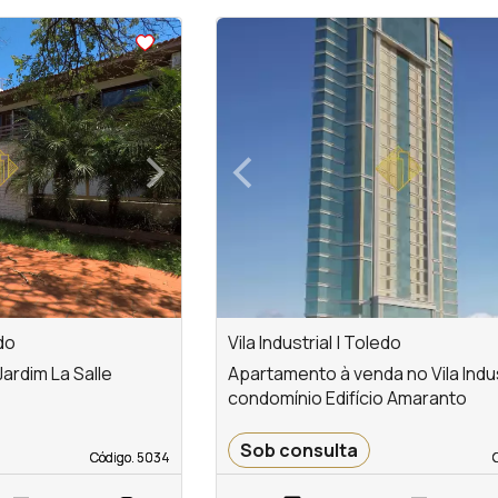
<
<
<
<
›
‹
Next
Previous
do
Vila Industrial | Toledo
ardim La Salle
Apartamento à venda no Vila Indus
condomínio Edifício Amaranto
Sob consulta
Código. 5034
Código. 5034