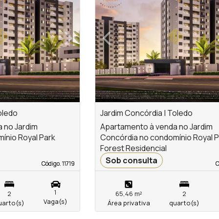
›
‹
Next
Previous
oledo
Jardim Concórdia | Toledo
 no Jardim
Apartamento à venda no Jardim
ínio Royal Park
Concórdia no condomínio Royal P
Forest Residencial
Sob consulta
Código. 11719
Código. 11719
C
C
1
2
65,46 m²
2
Vaga(s)
uarto(s)
Área privativa
quarto(s)