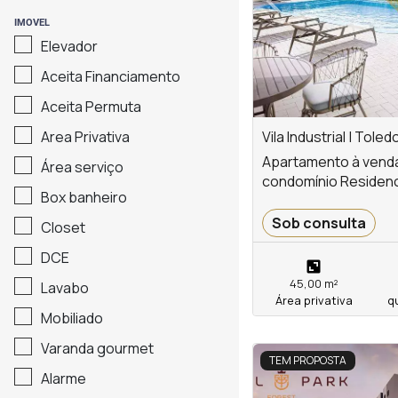
Previous
IMOVEL
Elevador
Aceita Financiamento
Aceita Permuta
Area Privativa
Vila Industrial | Toled
Apartamento à venda n
Área serviço
condomínio Residenc
Box banheiro
Sob consulta
Closet
DCE
45,00 m²
Lavabo
Área privativa
q
Mobiliado
Varanda gourmet
<
<
<
<
TEM PROPOSTA
Alarme