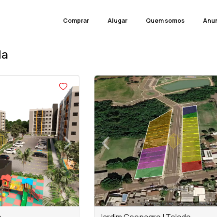
Comprar
Alugar
Quem somos
Anun
da
<
<
<
›
‹
Next
Previous