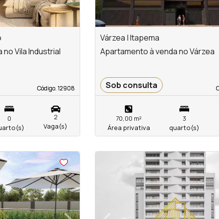
o
Várzea | Itapema
o Vila Industrial
Apartamento à venda no Várzea
Sob consulta
Código. 12908
Código. 12908
C
C
2
0
70,00 m²
3
Vaga(s)
uarto(s)
Área privativa
quarto(s)
<
<
<
<
›
‹