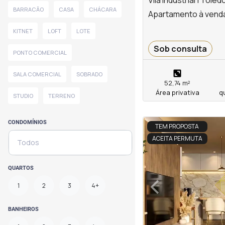
Vila Industrial | Toled
BARRACÃO
CASA
CHÁCARA
Apartamento à venda n
KITNET
LOFT
LOTE
Sob consulta
PONTO COMERCIAL
SALA COMERCIAL
SOBRADO
52,74 m²
Área privativa
q
STUDIO
TERRENO
<
<
<
<
CONDOMÍNIOS
TEM PROPOSTA
ACEITA PERMUTA
Todos
‹
QUARTOS
1
2
3
4+
Previous
BANHEIROS