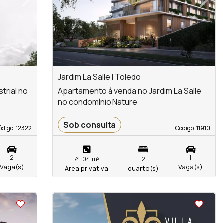
Next
Previous
Next
Jardim La Salle | Toledo
trial no
Apartamento à venda no Jardim La Salle
no condomínio Nature
Sob consulta
ódigo. 12322
ódigo. 12322
Código. 11910
Código. 11910
2
1
74,04 m²
2
Vaga(s)
Vaga(s)
Área privativa
quarto(s)