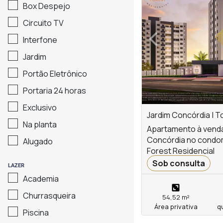
Box Despejo
‹
Circuito TV
Interfone
Previous
Jardim
Portão Eletrônico
Portaria 24 horas
Exclusivo
Jardim Concórdia | T
Na planta
Apartamento à venda
Concórdia no condom
Alugado
Forest Residencial
Sob consulta
LAZER
Academia
Churrasqueira
54,52 m²
Área privativa
q
Piscina