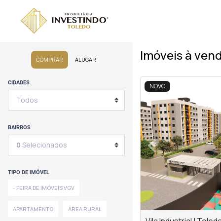
Imóveis à ven
COMPRAR
ALUGAR
<
<
<
<
CIDADES
NOVO
‹
BAIRROS
0
Selecionados
Previous
TIPO DE IMÓVEL
- FEIRA DE IMÓVEIS VGV
APARTAMENTO
ÁREA RURAL