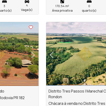
4
3
170,54 m²
0
Vaga(s)
uarto(s)
Área privativa
quarto(s)
<
<
›
‹
Next
Previous
edo
Distrito Tres Passos | Marechal 
Rondon
Rodovia PR 182
Chácara à venda no Distrito Tre