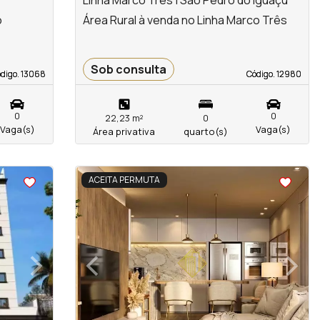
Linha Marco Três | São Pedro do Iguaçu
o
Área Rural à venda no Linha Marco Três
Sob consulta
digo. 13068
digo. 13068
Código. 12980
Código. 12980
0
0
22,23 m²
0
Vaga(s)
Vaga(s)
Área privativa
quarto(s)
<
<
<
<
ACEITA PERMUTA
›
‹
›
Next
Previous
Next