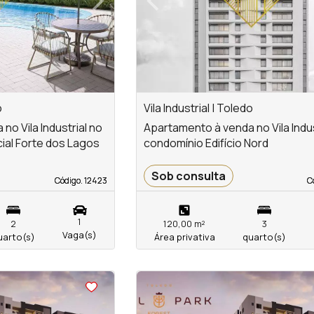
Next
Previous
o
Vila Industrial | Toledo
o Vila Industrial no
Apartamento à venda no Vila Indus
ial Forte dos Lagos
condomínio Edifício Nord
Sob consulta
Código. 12423
Código. 12423
C
C
1
2
120,00 m²
3
Vaga(s)
uarto(s)
Área privativa
quarto(s)
<
<
<
<