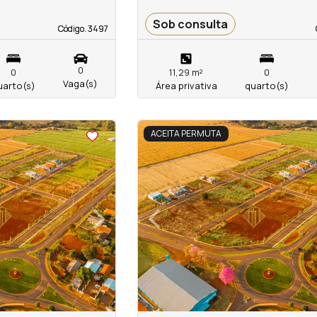
Sob consulta
Código. 3497
Código. 3497
0
0
11,29 m²
0
Vaga(s)
uarto(s)
Área privativa
quarto(s)
<
<
<
<
ACEITA PERMUTA
›
‹
Next
Previous