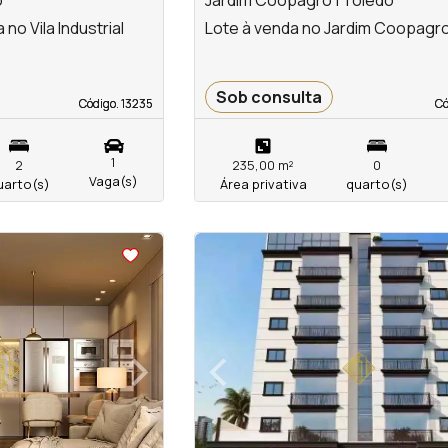
o
Jardim Coopagro | Toledo
o Vila Industrial
Lote à venda no Jardim Coopagr
Sob consulta
Código. 13235
Código. 13235
Có
Có
1
2
235,00 m²
0
Vaga(s)
uarto(s)
Área privativa
quarto(s)
<
<
<
<
›
‹
Next
Previous