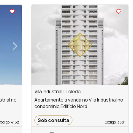
<
<
<
<
›
‹
›
Next
Previous
Next
Vila Industrial | Toledo
trial no
Apartamento à venda no Vila Industrial no
condomínio Edifício Nord
Sob consulta
Código. 4182
Código. 4182
Código. 3881
Código. 3881