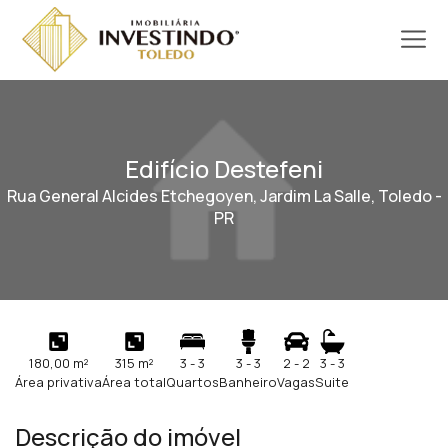
Edifício Destefeni
Rua General Alcides Etchegoyen, Jardim La Salle, Toledo -
PR
180,00 m²
315 m²
3 - 3
3 - 3
2 - 2
3 - 3
Área privativa
Área total
Quartos
Banheiro
Vagas
Suite
Descrição do imóvel