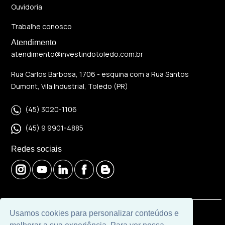
Ouvidoria
Trabalhe conosco
Atendimento
atendimento@investindotoledo.com.br
Rua Carlos Barbosa, 1706 - esquina com a Rua Santos
Dumont, Vila Industrial, Toledo (PR)
(45) 3020-1106
(45) 9 9901-4885
Redes sociais
Usamos cookies para personalizar conteúdos e
© 2026 | Imobiliária Investindo Toledo | CRECI J06120 |