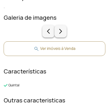
.
Galeria de imagens
arrow_back_ios_new
arrow_forward_ios
Ver imóveis à Venda
Características
Quintal
Outras caracteristicas