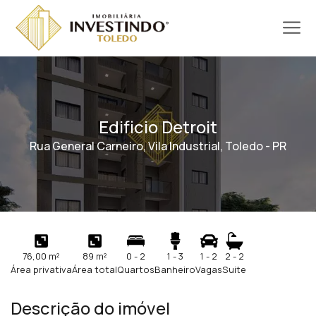
Edificio Detroit
Rua General Carneiro, Vila Industrial, Toledo - PR
76,00 m²
89 m²
0 - 2
1 - 3
1 - 2
2 - 2
Área privativa
Área total
Quartos
Banheiro
Vagas
Suite
Descrição do imóvel