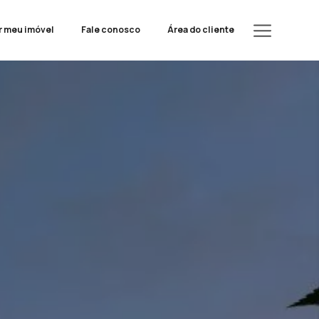
r meu imóvel
Fale conosco
Área do cliente