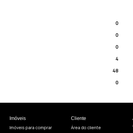
0
0
0
4
48
0
Imóveis
Cliente
Imóveis para comprar
Área do cliente