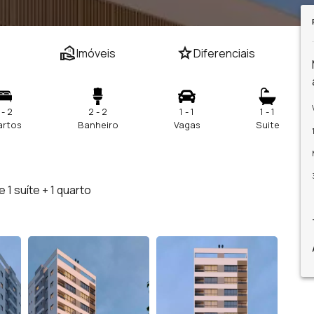
real_estate_agent
star
Imóveis
Diferenciais
 - 2
2 - 2
1 - 1
1 - 1
artos
Banheiro
Vagas
Suite
1 suíte + 1 quarto