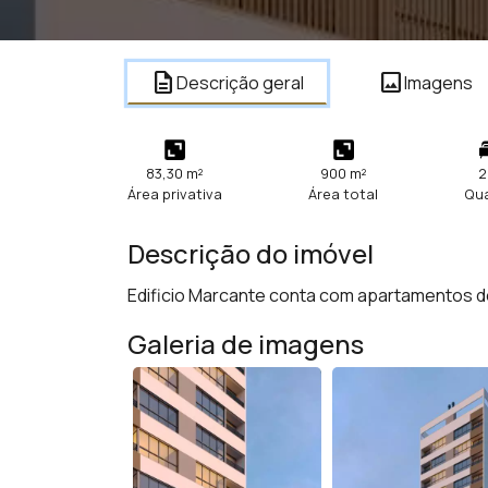
description
image
Descrição geral
Imagens
83,30 m²
900 m²
2
Área privativa
Área total
Qu
Descrição do imóvel
Edificio Marcante conta com apartamentos de 
Galeria de imagens