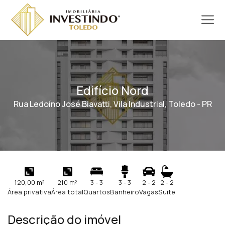
Edifício Nord
Rua Ledoíno José Biavatti, Vila Industrial, Toledo - PR
120,00 m²
210 m²
3 - 3
3 - 3
2 - 2
2 - 2
Área privativa
Área total
Quartos
Banheiro
Vagas
Suite
Descrição do imóvel