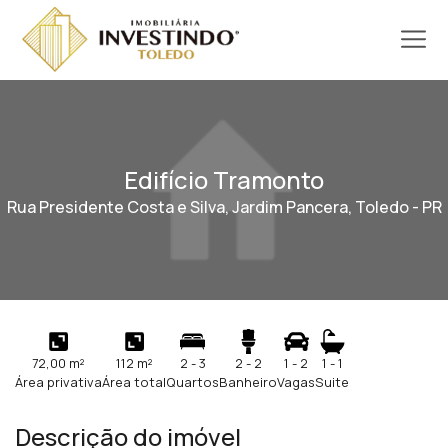
Edifício Tramonto
Rua Presidente Costa e Silva, Jardim Pancera, Toledo - PR
72,00 m²
112 m²
2 - 3
2 - 2
1 - 2
1 - 1
Área privativa
Área total
Quartos
Banheiro
Vagas
Suite
Descrição do imóvel