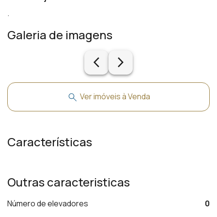
.
Galeria de imagens
arrow_back_ios_new
arrow_forward_ios
Ver imóveis à Venda
Características
Outras caracteristicas
Número de elevadores
0