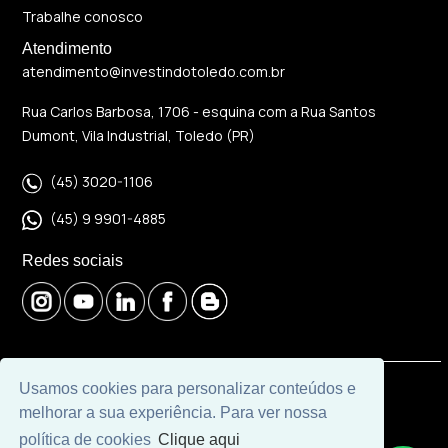
Trabalhe conosco
Atendimento
atendimento@investindotoledo.com.br
Rua Carlos Barbosa, 1706 - esquina com a Rua Santos
Dumont, Vila Industrial, Toledo (PR)
(45) 3020-1106
(45) 9 9901-4885
Redes sociais
Usamos cookies para personalizar conteúdos e
© 2026 | Imobiliária Investindo Toledo | CRECI J06120 |
melhorar a sua experiência. Para ver nossa
Desenvolvido por
Universal Software.
política de cookies
Clique aqui