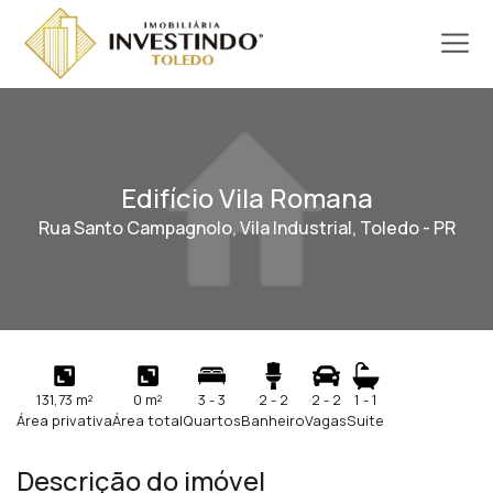
Edifício Vila Romana
Rua Santo Campagnolo, Vila Industrial, Toledo - PR
131,73 m²
0 m²
3 - 3
2 - 2
2 - 2
1 - 1
Área privativa
Área total
Quartos
Banheiro
Vagas
Suite
Descrição do imóvel