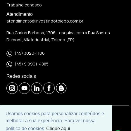
Trabalhe conosco
Atendimento
atendimento@investindotoledo.com.br
Rua Carlos Barbosa, 1706 - esquina com a Rua Santos
Dumont, Vila Industrial, Toledo (PR)
(45) 3020-1106
(45) 9 9901-4885
Redes sociais
Usamos cookies para personalizar conteúdos e
© 2026 | Imobiliária Investindo Toledo | CRECI J06120 |
melhorar a sua experiência. Para ver nossa
Desenvolvido por
Universal Software.
política de cookies
Clique aqui