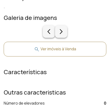
.
Galeria de imagens
arrow_back_ios_new
arrow_forward_ios
Ver imóveis à Venda
Características
Outras caracteristicas
Número de elevadores
0