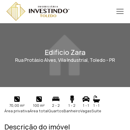
Edificio Zara
Rua Protásio Alves, Vila Industrial, Toledo - PR
70,00 m²
100 m²
2 - 2
1 - 2
1 - 1
1 - 1
Área privativa
Área total
Quartos
Banheiro
Vagas
Suite
Descrição do imóvel