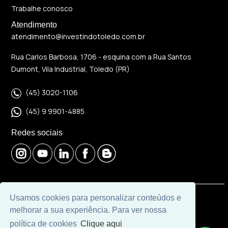
Trabalhe conosco
Atendimento
atendimento@investindotoledo.com.br
Rua Carlos Barbosa, 1706 - esquina com a Rua Santos
Dumont, Vila Industrial, Toledo (PR)
(45) 3020-1106
(45) 9 9901-4885
Redes sociais
Usamos cookies para personalizar conteúdos e
© 2026 | Imobiliária Investindo Toledo | CRECI J06120 |
melhorar a sua experiência. Para ver nossa
Desenvolvido por
Universal Software.
política de cookies
Clique aqui