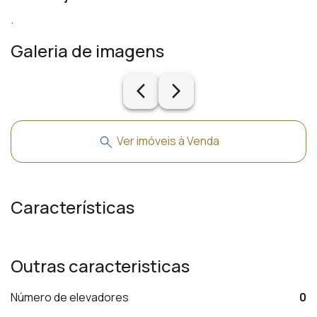
.
Galeria de imagens
arrow_back_ios_new
arrow_forward_ios
Ver imóveis à Venda
Características
Outras caracteristicas
Número de elevadores
0