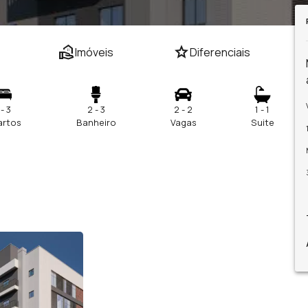
real_estate_agent
star
Imóveis
Diferenciais
 - 3
2 - 3
2 - 2
1 - 1
artos
Banheiro
Vagas
Suite