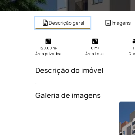
description
image
Descrição geral
Imagens
120,00 m²
0 m²
1
Área privativa
Área total
Qu
Descrição do imóvel
.
Galeria de imagens