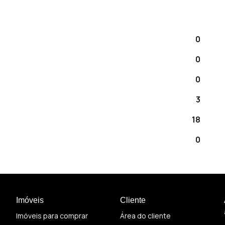
0
0
0
3
18
0
Imóveis
Cliente
Imóveis para comprar
Área do cliente