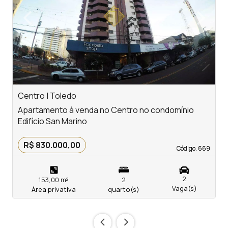
‹
›
Previous
Next
Centro | Toledo
V
Apartamento à venda no Centro no condomínio
A
Edifício San Marino
c
R$ 830.000,00
Código. 669
Código. 669
2
153,00 m²
2
Vaga(s)
Área privativa
quarto(s)
‹
›