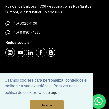
Rua Carlos Barbosa, 1706 - esquina com a Rua Santos
Dumont, Vila Industrial, Toledo (PR)
(45) 3020-1106
(45) 9 9901-4885
Redes sociais
© 2026 | Imobiliária Investindo Toledo | CRECI J06120 |
Usamos cookies para personalizar conteúdos e
Desenvolvido por
Universal Software.
melhorar a sua experiência. Para ver nossa
política de cookies
Clique aqui
Aceito