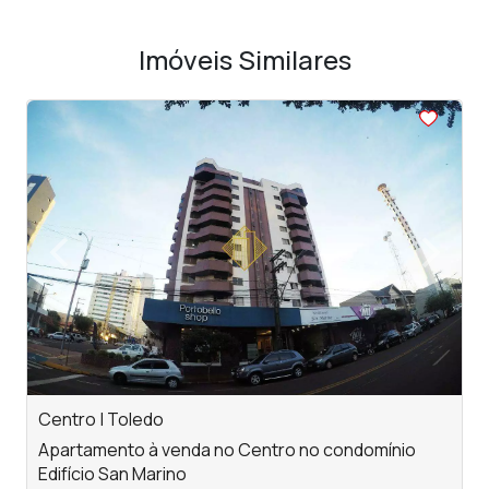
Imóveis Similares
<
<
<
<
<
‹
›
Previous
Next
Centro | Toledo
V
Apartamento à venda no Centro no condomínio
A
Edifício San Marino
c