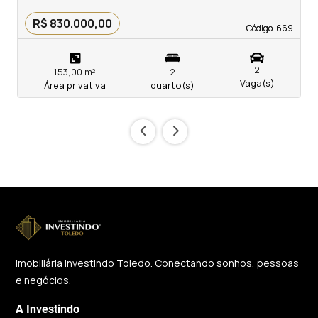
R$ 830.000,00
Código. 669
Código. 669
2
153,00 m²
2
Vaga(s)
Área privativa
quarto(s)
‹
›
Imobiliária Investindo Toledo. Conectando sonhos, pessoas
e negócios.
A Investindo