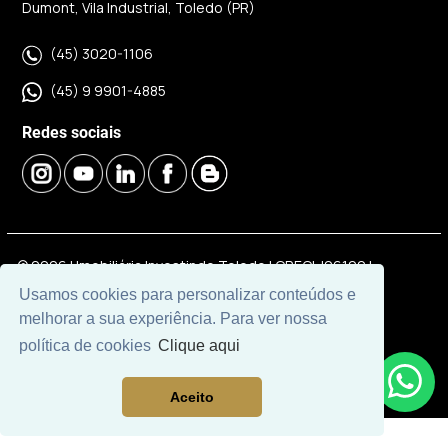
Dumont, Vila Industrial, Toledo (PR)
(45) 3020-1106
(45) 9 9901-4885
Redes sociais
© 2026 | Imobiliária Investindo Toledo | CRECI J06120 |
Desenvolvido por
Universal Software.
Usamos cookies para personalizar conteúdos e
melhorar a sua experiência. Para ver nossa
política de cookies
Clique aqui
Aceito