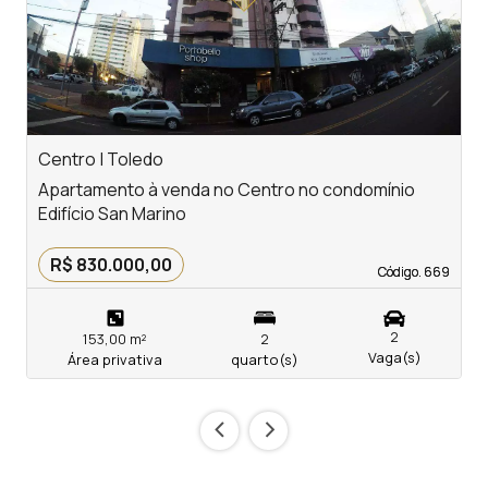
Centro | Toledo
V
Apartamento à venda no Centro no condomínio
A
Edifício San Marino
c
R$ 830.000,00
Código. 669
Código. 669
2
153,00 m²
2
Vaga(s)
Área privativa
quarto(s)
‹
›