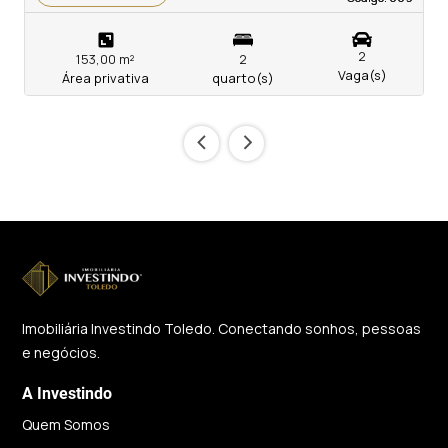
2
153,00 m²
2
Vaga(s)
Área privativa
quarto(s)
‹
›
Imobiliária Investindo Toledo. Conectando sonhos, pessoas
e negócios.
A Investindo
Quem Somos