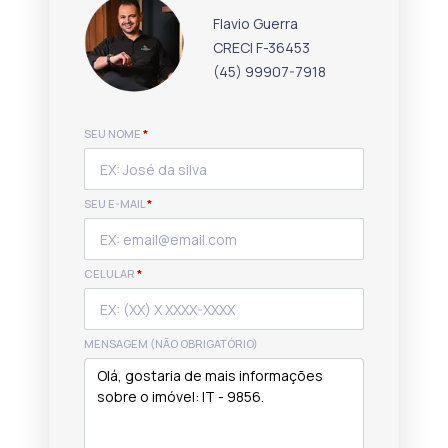
Flavio Guerra
CRECI F-36453
(45) 99907-7918
SEU NOME
*
SEU E-MAIL
*
CELULAR
*
MENSAGEM (NÃO OBRIGATÓRIO)