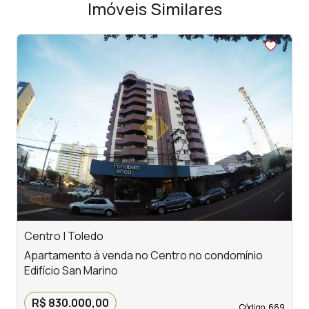
Imóveis Similares
<
<
<
<
<
‹
›
Previous
Next
Centro | Toledo
V
Apartamento à venda no Centro no condomínio
A
Edifício San Marino
c
R$ 830.000,00
Código. 669
Código. 669