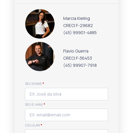
Marcia Kieling
CRECI F-29682
(45) 99901-4885
Flavio Guerra
CRECI F-36453
(45) 99907-7918
SEU NOME
*
SEU E-MAIL
*
CELULAR
*