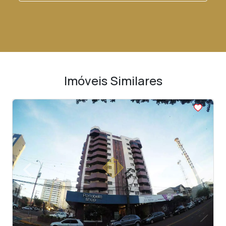
Imóveis Similares
<
<
<
<
<
‹
›
Previous
Next