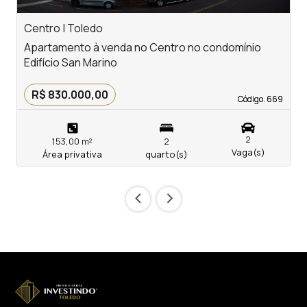
Centro | Toledo
V
Apartamento à venda no Centro no condomínio
A
Edifício San Marino
c
R$ 830.000,00
Código. 669
Código. 669
2
153,00 m²
2
Vaga(s)
Área privativa
quarto(s)
‹
›