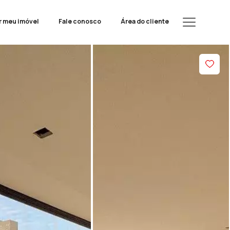
r meu imóvel
Fale conosco
Área do cliente