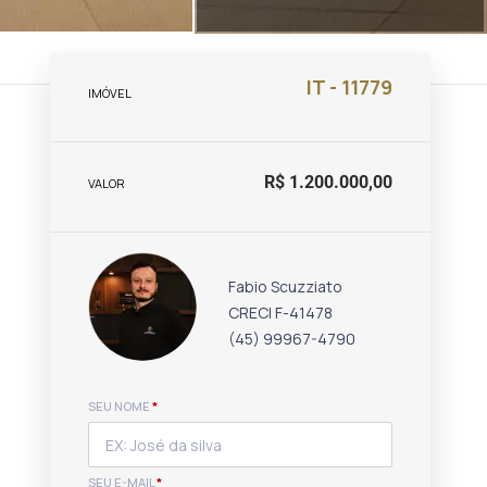
IT - 11779
IMÓVEL
R$ 1.200.000,00
VALOR
Fabio Scuzziato
CRECI F-41478
(45) 99967-4790
SEU NOME
*
SEU E-MAIL
*