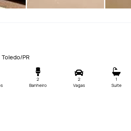
- Toledo/PR
2
2
1
os
Banheiro
Vagas
Suite