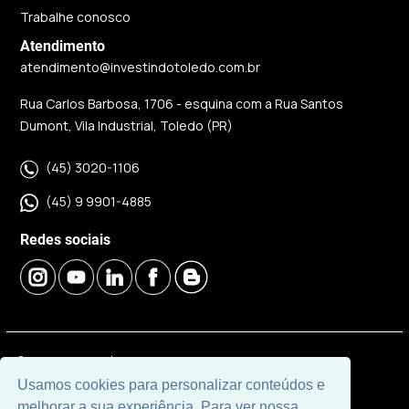
Trabalhe conosco
Atendimento
atendimento@investindotoledo.com.br
Rua Carlos Barbosa, 1706 - esquina com a Rua Santos
Dumont, Vila Industrial, Toledo (PR)
(45) 3020-1106
(45) 9 9901-4885
Redes sociais
© 2026 | Imobiliária Investindo Toledo | CRECI J06120 |
Desenvolvido por
Universal Software.
Usamos cookies para personalizar conteúdos e
melhorar a sua experiência. Para ver nossa