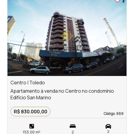
‹
›
Previous
Next
Centro | Toledo
V
Apartamento à venda no Centro no condomínio
A
Edifício San Marino
c
R$ 830.000,00
Código. 669
Código. 669
2
153,00 m²
2