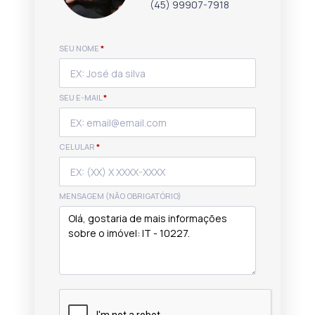
(45) 99907-7918
SEU NOME
*
SEU E-MAIL
*
CELULAR
*
MENSAGEM (NÃO OBRIGATÓRIO)