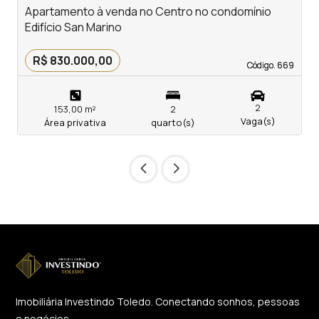
Apartamento à venda no Centro no condomínio
A
Edifício San Marino
c
R$ 830.000,00
Código. 669
Código. 669
2
153,00 m²
2
Vaga(s)
Área privativa
quarto(s)
‹
›
Imobiliária Investindo Toledo. Conectando sonhos, pessoas
e negócios.