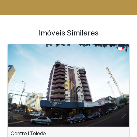
Imóveis Similares
<
<
<
<
<
‹
›
Previous
Next
Centro | Toledo
V