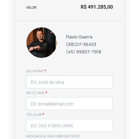
R$ 491.285,00
VALOR
Flavio Guerra
CRECI F-36453
(45) 99907-7918
SEU NOME
*
SEU E-MAIL
*
CELULAR
*
MENSAGEM (NÃO OBRIGATÓRIO)