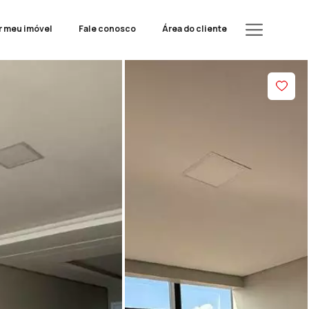
r meu imóvel
Fale conosco
Área do cliente