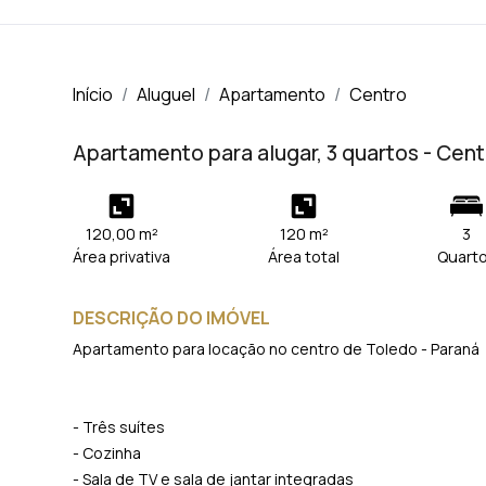
Início
Aluguel
Apartamento
Centro
Apartamento para alugar, 3 quartos - Cen
120,00 m²
120 m²
3
Área privativa
Área total
Quart
DESCRIÇÃO DO IMÓVEL
Apartamento para locação no centro de Toledo - Paraná
- Três suítes
- Cozinha
- Sala de TV e sala de jantar integradas