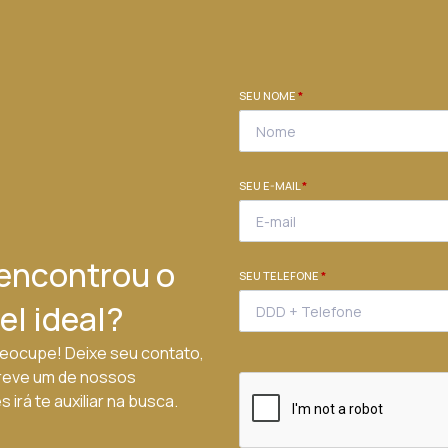
SEU NOME
*
SEU E-MAIL
*
encontrou o
SEU TELEFONE
*
el ideal?
eocupe! Deixe seu contato,
reve um de nossos
 irá te auxiliar na busca.