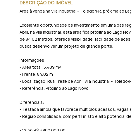
DESCRIÇÃO DO IMÓVEL
Área à venda na Vila Industrial – Toledo/PR, próxima ao L
Excelente oportunidade de investimento em uma das regi
Abril, na Vila Industrial, esta área fica próxima ao Lago 
de 84,02 metros, oferece visibilidade, facilidade de ac
busca desenvolver um projeto de grande porte.
Informações:
- Área total: 5.409 m²
- Frente: 84,02 m
- Localização: Rua Treze de Abril, Vila Industrial – Toledo/
- Referência: Próximo ao Lago Novo
Diferenciais:
- Testada ampla que favorece múltiplos acessos, vagas
- Região consolidada, com perfil misto e alto potencial d
- Valor: R$ 3.800.000,00