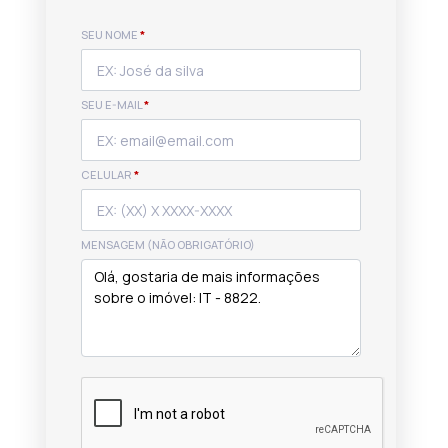
SEU NOME
*
SEU E-MAIL
*
CELULAR
*
MENSAGEM (NÃO OBRIGATÓRIO)