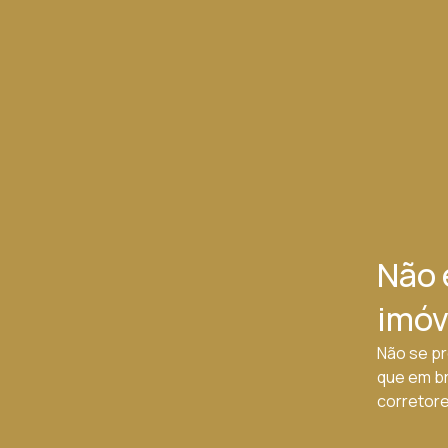
Não 
imóv
Não se pr
que em b
corretores