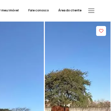
r meu imóvel
Fale conosco
Área do cliente