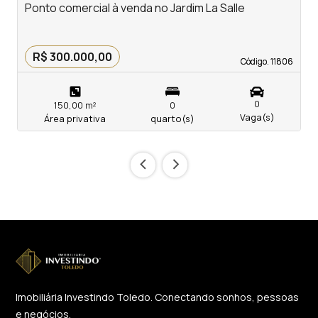
Ponto comercial à venda no Jardim La Salle
P
R$ 300.000,00
Código. 11806
Código. 11806
0
150,00 m²
0
Vaga(s)
Área privativa
quarto(s)
‹
›
Imobiliária Investindo Toledo. Conectando sonhos, pessoas
e negócios.