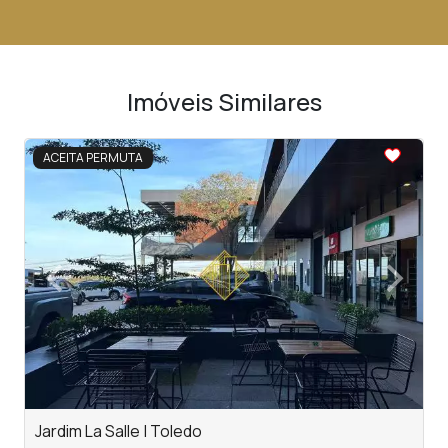
Imóveis Similares
<
<
<
<
<
ACEITA PERMUTA
‹
›
Previous
Next
Jardim La Salle | Toledo
J