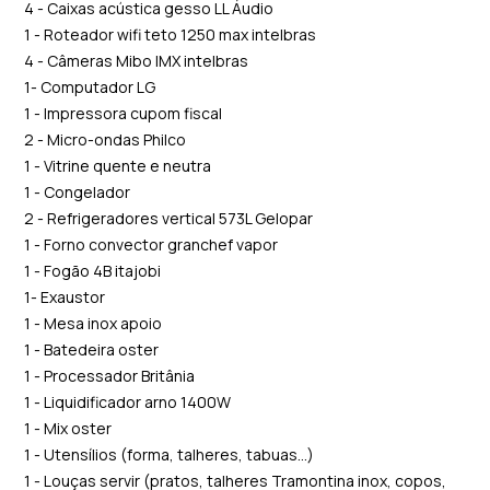
4 - Caixas acústica gesso LL Áudio
1 - Roteador wifi teto 1250 max intelbras
4 - Câmeras Mibo IMX intelbras
1- Computador LG
1 - Impressora cupom fiscal
2 - Micro-ondas Philco
1 - Vitrine quente e neutra
1 - Congelador
2 - Refrigeradores vertical 573L Gelopar
1 - Forno convector granchef vapor
1 - Fogão 4B itajobi
1- Exaustor
1 - Mesa inox apoio
1 - Batedeira oster
1 - Processador Britânia
1 - Liquidificador arno 1400W
1 - Mix oster
1 - Utensílios (forma, talheres, tabuas...)
1 - Louças servir (pratos, talheres Tramontina inox, copos,