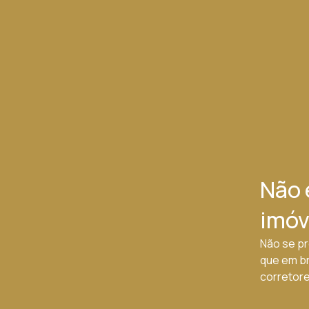
Não 
imóv
Não se pr
que em b
corretores