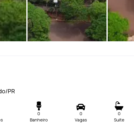
edo/PR
0
0
0
os
Banheiro
Vagas
Suite