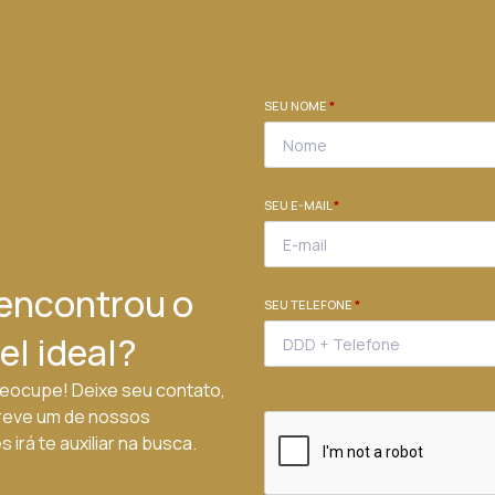
SEU NOME
*
SEU E-MAIL
*
encontrou o
SEU TELEFONE
*
el ideal?
eocupe! Deixe seu contato,
reve um de nossos
 irá te auxiliar na busca.