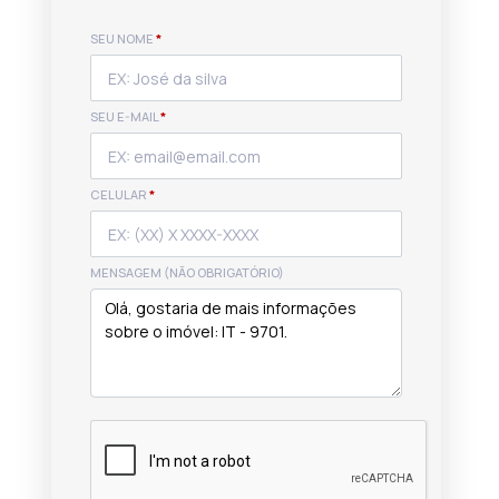
SEU NOME
*
SEU E-MAIL
*
CELULAR
*
MENSAGEM (NÃO OBRIGATÓRIO)