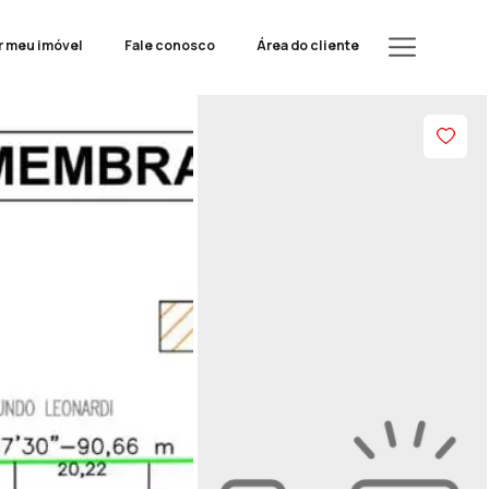
r meu imóvel
Fale conosco
Área do cliente