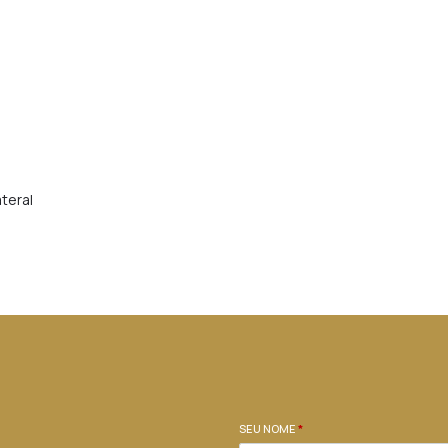
teral
SEU NOME
*