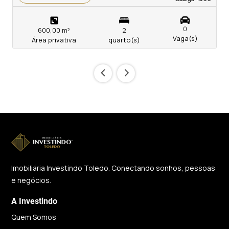
0
600,00 m²
2
Vaga(s)
Área privativa
quarto(s)
‹
›
Imobiliária Investindo Toledo. Conectando sonhos, pessoas
e negócios.
A Investindo
Quem Somos