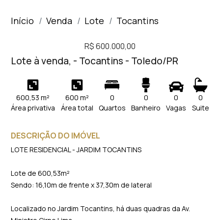
Início
Venda
Lote
Tocantins
R$ 600.000,00
Lote à venda, - Tocantins - Toledo/PR
600,53 m²
600 m²
0
0
0
0
Área privativa
Área total
Quartos
Banheiro
Vagas
Suite
DESCRIÇÃO DO IMÓVEL
LOTE RESIDENCIAL - JARDIM TOCANTINS
Lote de 600,53m²
Sendo: 16,10m de frente x 37,30m de lateral
Localizado no Jardim Tocantins, há duas quadras da Av.