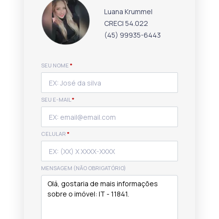
Luana Krummel
CRECI 54.022
(45) 99935-6443
SEU NOME
*
SEU E-MAIL
*
CELULAR
*
MENSAGEM (NÃO OBRIGATÓRIO)