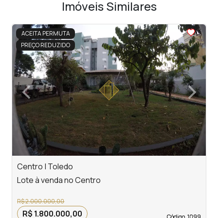
Imóveis Similares
<
<
<
<
<
ACEITA PERMUTA
PREÇO REDUZIDO
‹
›
Previous
Next
Centro | Toledo
T
Lote à venda no Centro
L
R$ 2.000.000,00
R$ 1.800.000,00
Código. 1099
Código. 1099