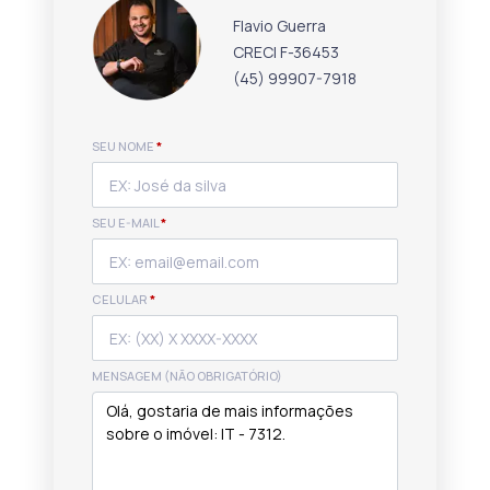
Flavio Guerra
CRECI F-36453
(45) 99907-7918
SEU NOME
*
SEU E-MAIL
*
CELULAR
*
MENSAGEM (NÃO OBRIGATÓRIO)