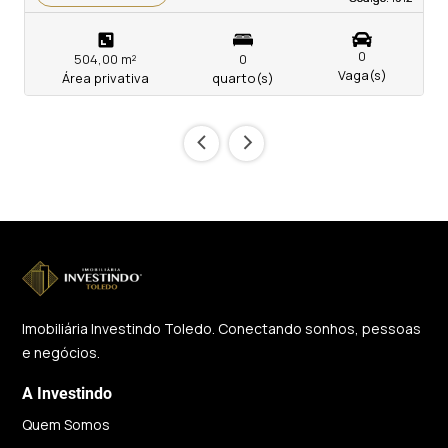
0
504,00 m²
0
Vaga(s)
Área privativa
quarto(s)
‹
›
Imobiliária Investindo Toledo. Conectando sonhos, pessoas
e negócios.
A Investindo
Quem Somos