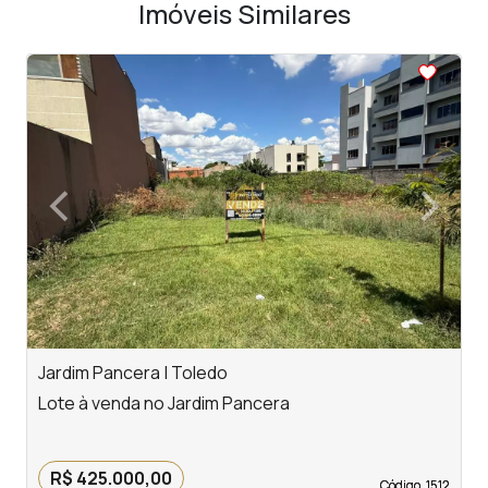
Imóveis Similares
<
<
<
<
<
‹
›
Previous
Next
Jardim Pancera | Toledo
V
Lote à venda no Jardim Pancera
L
R$ 425.000,00
Código. 1512
Código. 1512