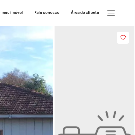
r meu imóvel
Fale conosco
Área do cliente