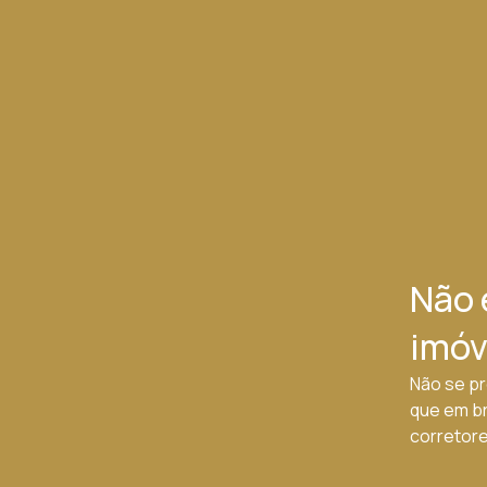
Não 
imóv
Não se pr
que em b
corretores