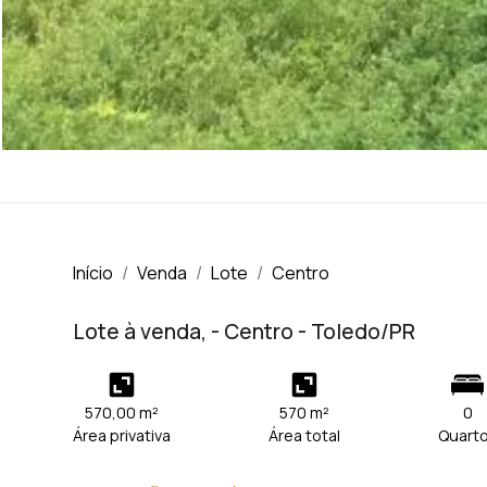
Início
Venda
Lote
Centro
Lote à venda, - Centro - Toledo/PR
570,00 m²
570 m²
0
Área privativa
Área total
Quart