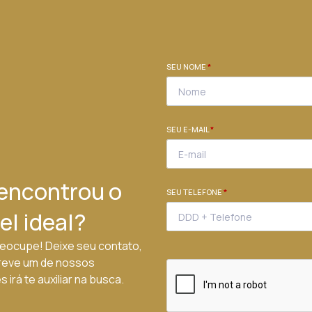
SEU NOME
*
SEU E-MAIL
*
encontrou o
SEU TELEFONE
*
el ideal?
eocupe! Deixe seu contato,
reve um de nossos
 irá te auxiliar na busca.