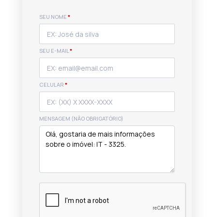
SEU NOME
*
SEU E-MAIL
*
CELULAR
*
MENSAGEM (NÃO OBRIGATÓRIO)