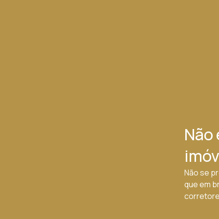
Não 
imóv
Não se pr
que em b
corretores