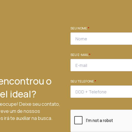
SEU NOME
*
SEU E-MAIL
*
encontrou o
SEU TELEFONE
*
el ideal?
eocupe! Deixe seu contato,
reve um de nossos
 irá te auxiliar na busca.