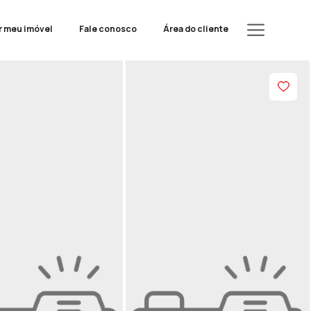
r meu imóvel
Fale conosco
Área do cliente