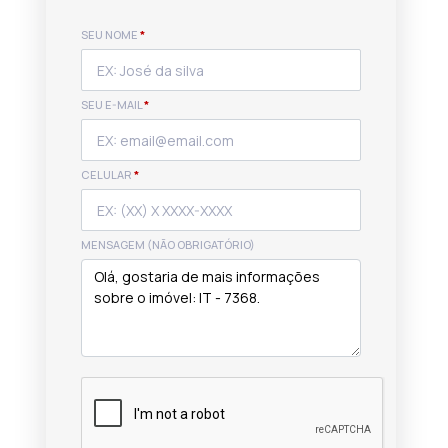
SEU NOME
*
SEU E-MAIL
*
CELULAR
*
MENSAGEM (NÃO OBRIGATÓRIO)