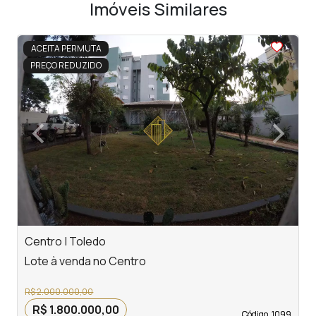
Imóveis Similares
<
<
<
<
<
ACEITA PERMUTA
PREÇO REDUZIDO
‹
›
Previous
Next
Centro | Toledo
T
Lote à venda no Centro
L
R$ 2.000.000,00
R$ 1.800.000,00
Código. 1099
Código. 1099