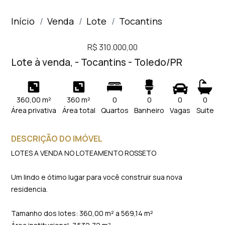
Início
Venda
Lote
Tocantins
R$ 310.000,00
Lote à venda, - Tocantins - Toledo/PR
360,00 m²
360 m²
0
0
0
0
Área privativa
Área total
Quartos
Banheiro
Vagas
Suite
DESCRIÇÃO DO IMÓVEL
LOTES A VENDA NO LOTEAMENTO ROSSETO
Um lindo e ótimo lugar para você construir sua nova
residencia.
Tamanho dos lotes: 360,00 m² a 569,14 m²