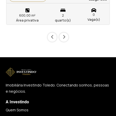
0
600,00 m²
2
Vaga(s)
Área privativa
quarto(s)
‹
›
Imobiliária Investindo Toledo. Conectando sonhos, pessoas
e negócios.
A Investindo
Quem Somos