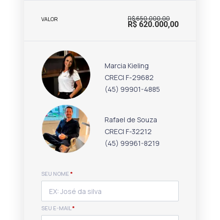
R$ 650.000,00
VALOR
R$ 620.000,00
Marcia Kieling
CRECI F-29682
(45) 99901-4885
Rafael de Souza
CRECI F-32212
(45) 99961-8219
SEU NOME
*
SEU E-MAIL
*