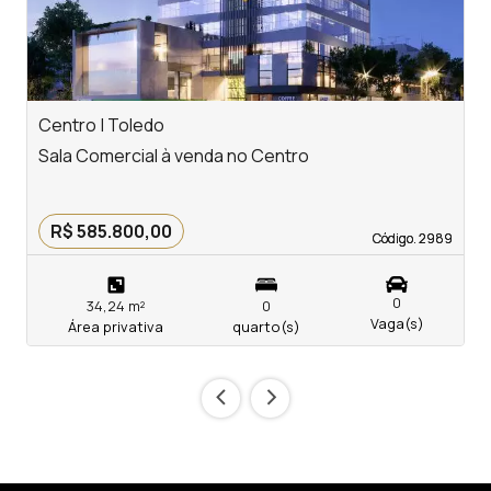
Centro | Toledo
J
Sala Comercial à venda no Centro
S
R
R$ 585.800,00
Código. 2989
Código. 2989
0
34,24 m²
0
Vaga(s)
Área privativa
quarto(s)
‹
›