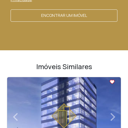
ENCONTRAR UM IMÓVEL
Imóveis Similares
<
<
<
<
<
‹
›
Previous
Next