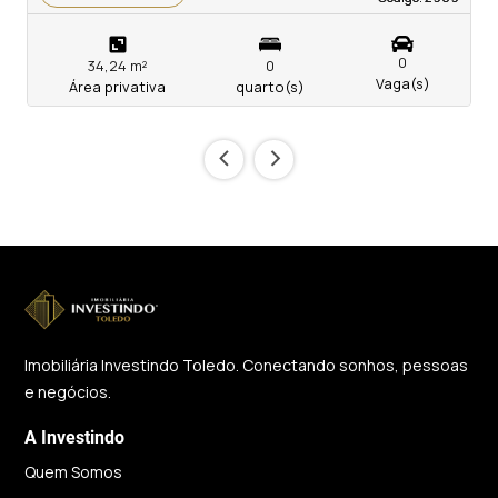
0
34,24 m²
0
Vaga(s)
Área privativa
quarto(s)
‹
›
Imobiliária Investindo Toledo. Conectando sonhos, pessoas
e negócios.
A Investindo
Quem Somos