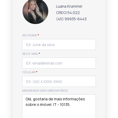
Luana Krummel
CRECI 54.022
(45) 99935-6443
SEU NOME
*
SEU E-MAIL
*
CELULAR
*
MENSAGEM (NÃO OBRIGATÓRIO)