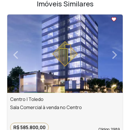
Imóveis Similares
<
<
<
<
<
‹
›
Previous
Next
Centro | Toledo
J
Sala Comercial à venda no Centro
S
R
R$ 585.800,00
Código. 2989
Código. 2989