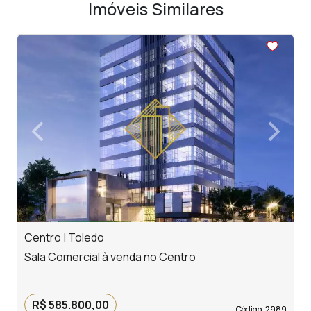
Imóveis Similares
<
<
<
<
<
‹
›
Previous
Next
Centro | Toledo
J
Sala Comercial à venda no Centro
S
R
R$ 585.800,00
Código. 2989
Código. 2989