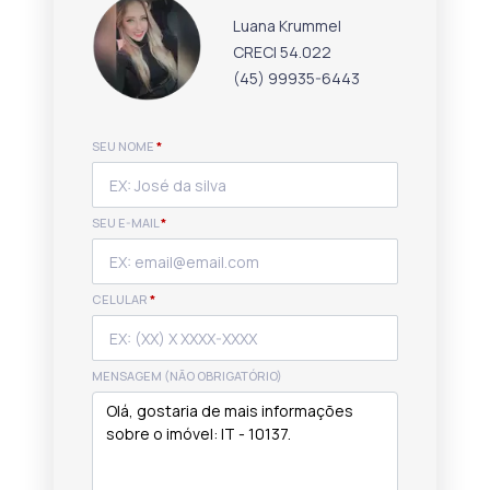
Luana Krummel
CRECI 54.022
(45) 99935-6443
SEU NOME
*
SEU E-MAIL
*
CELULAR
*
MENSAGEM (NÃO OBRIGATÓRIO)