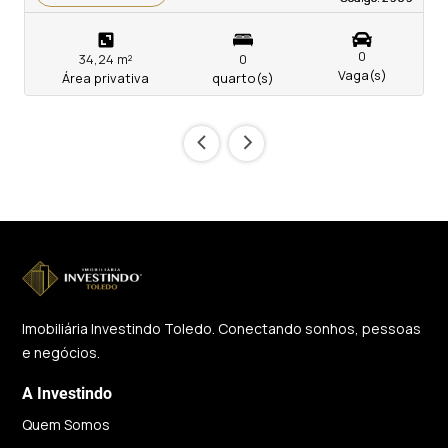
0
34,24 m²
0
Vaga(s)
Área privativa
quarto(s)
‹
›
Imobiliária Investindo Toledo. Conectando sonhos, pessoas
e negócios.
A Investindo
Quem Somos