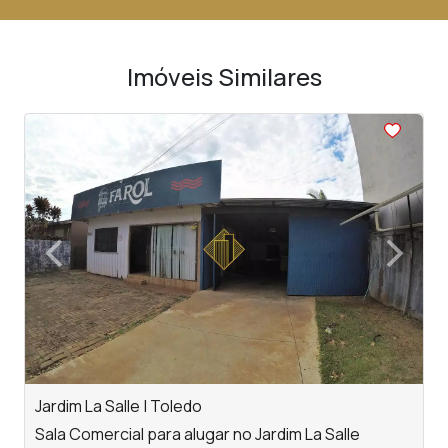
Imóveis Similares
<
<
<
<
<
‹
›
Previous
Next
Jardim La Salle | Toledo
V
Sala Comercial para alugar no Jardim La Salle
S