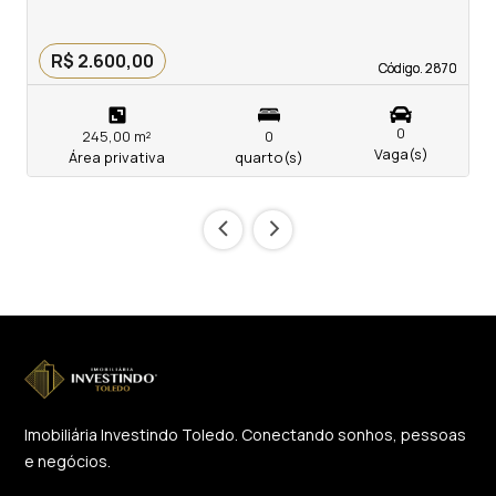
R$ 2.600,00
Código. 2870
Código. 2870
0
245,00 m²
0
Vaga(s)
Área privativa
quarto(s)
‹
›
Imobiliária Investindo Toledo. Conectando sonhos, pessoas
e negócios.