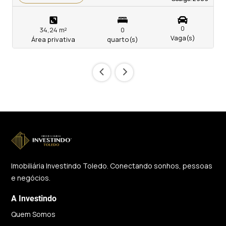
0
34,24 m²
0
Vaga(s)
Área privativa
quarto(s)
‹
›
Imobiliária Investindo Toledo. Conectando sonhos, pessoas
e negócios.
A Investindo
Quem Somos