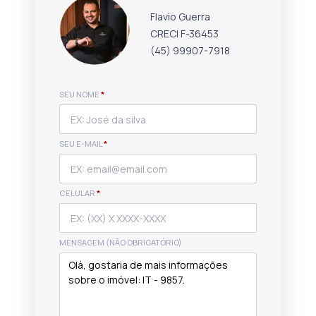
Flavio Guerra
CRECI F-36453
(45) 99907-7918
SEU NOME
*
SEU E-MAIL
*
CELULAR
*
MENSAGEM (NÃO OBRIGATÓRIO)