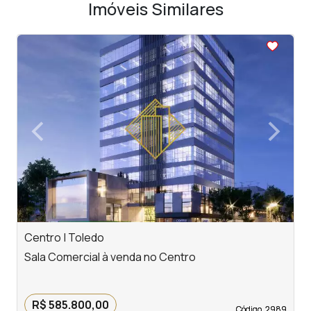
Imóveis Similares
<
<
<
<
<
‹
›
Previous
Next
Centro | Toledo
J
Sala Comercial à venda no Centro
S
R
R$ 585.800,00
Código. 2989
Código. 2989