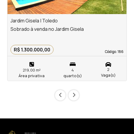
Jardim Gisela | Toledo
T
Sobrado à venda no Jardim Gisela
S
R$ 1.300.000,00
Código. 186
Código. 186
2
219,00 m²
4
Vaga(s)
Área privativa
quarto(s)
‹
›