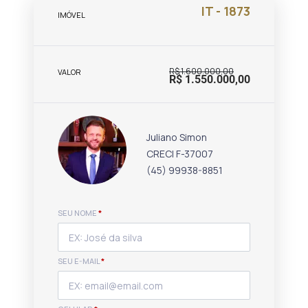
IT - 1873
IMÓVEL
R$ 1.600.000,00
VALOR
R$ 1.550.000,00
Juliano Simon
CRECI F-37007
(45) 99938-8851
SEU NOME
*
SEU E-MAIL
*