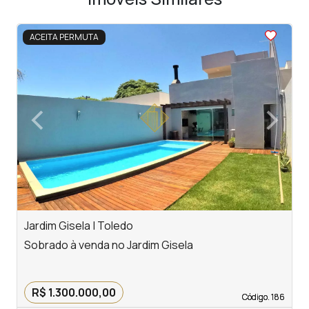
<
<
<
<
<
ACEITA PERMUTA
‹
›
Previous
Next
Jardim Gisela | Toledo
T
Sobrado à venda no Jardim Gisela
S
R$ 1.300.000,00
Código. 186
Código. 186