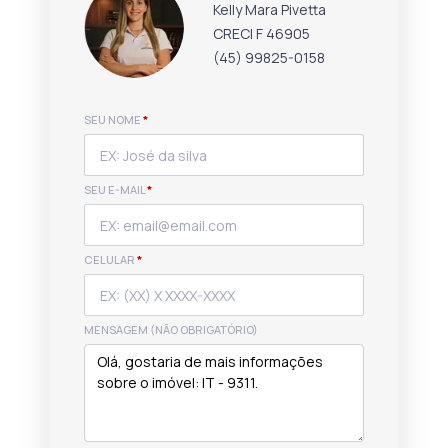
Kelly Mara Pivetta
CRECI F 46905
(45) 99825-0158
SEU NOME
*
SEU E-MAIL
*
CELULAR
*
MENSAGEM (NÃO OBRIGATÓRIO)