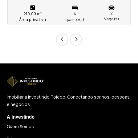
2
219,00 m²
4
Vaga(s)
Área privativa
quarto(s)
‹
›
Imobiliária Investindo Toledo. Conectando sonhos, pessoas
e negócios.
A Investindo
Quem Somos