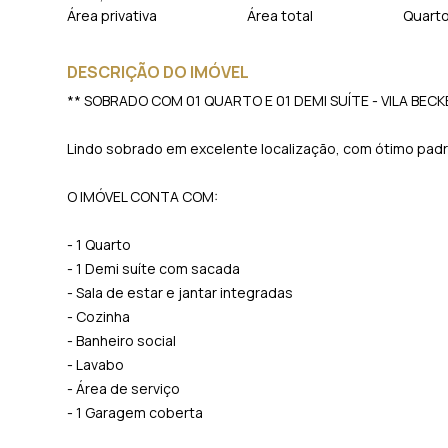
Área privativa
Área total
Quart
DESCRIÇÃO DO IMÓVEL
** SOBRADO COM 01 QUARTO E 01 DEMI SUÍTE - VILA BECK
Lindo sobrado em excelente localização, com ótimo padr
O IMÓVEL CONTA COM:
- 1 Quarto
- 1 Demi suíte com sacada
- Sala de estar e jantar integradas
- Cozinha
- Banheiro social
- Lavabo
- Área de serviço
- 1 Garagem coberta