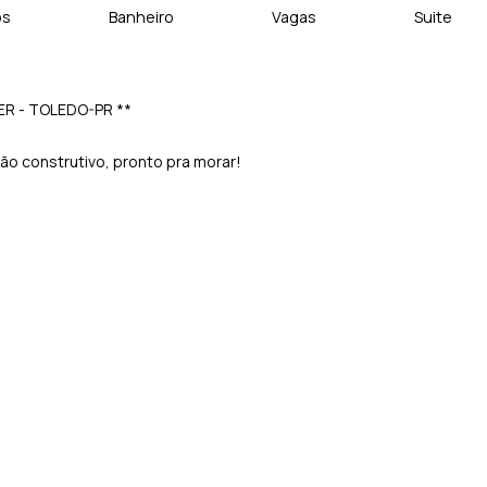
os
Banheiro
Vagas
Suite
ER - TOLEDO-PR **
ão construtivo, pronto pra morar!