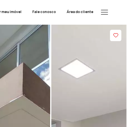
r meu imóvel
Fale conosco
Área do cliente