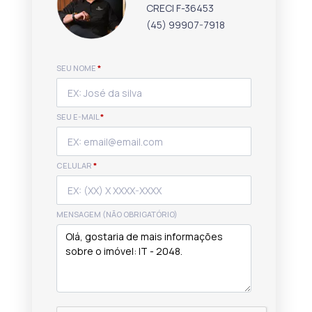
CRECI F-36453
(45) 99907-7918
SEU NOME
*
SEU E-MAIL
*
CELULAR
*
MENSAGEM (NÃO OBRIGATÓRIO)