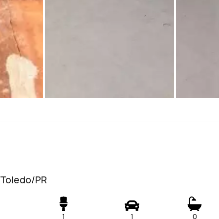
- Toledo/PR
1
1
0