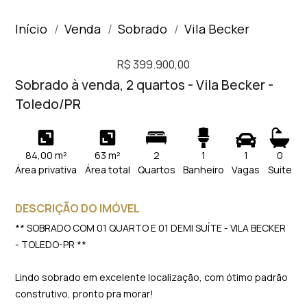
Início
Venda
Sobrado
Vila Becker
R$ 399.900,00
Sobrado à venda, 2 quartos - Vila Becker -
Toledo/PR
84,00 m²
63 m²
2
1
1
0
Área privativa
Área total
Quartos
Banheiro
Vagas
Suite
DESCRIÇÃO DO IMÓVEL
** SOBRADO COM 01 QUARTO E 01 DEMI SUÍTE - VILA BECKER
- TOLEDO-PR **
Lindo sobrado em excelente localização, com ótimo padrão
construtivo, pronto pra morar!