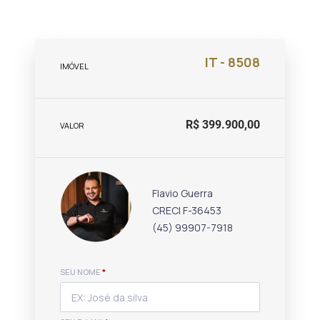
IT - 8508
IMÓVEL
R$ 399.900,00
VALOR
Flavio Guerra
CRECI F-36453
(45) 99907-7918
SEU NOME
*