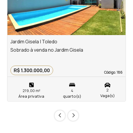
Jardim Gisela | Toledo
T
Sobrado à venda no Jardim Gisela
S
R$ 1.300.000,00
Código. 186
Código. 186
2
219,00 m²
4
Vaga(s)
Área privativa
quarto(s)
‹
›