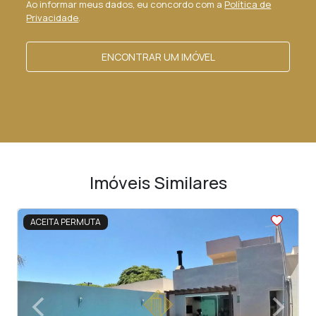
Ao informar meus dados, eu concordo com a
Política de
Privacidade
.
ENCONTRAR UM IMÓVEL
Imóveis Similares
<
<
<
<
<
ACEITA PERMUTA
‹
›
Previous
Next