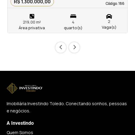
R$ 1.300.000,00
Código. 186
Código. 186
2
219,00 m²
4
Vaga(s)
Área privativa
quarto(s)
‹
›
Imobiliária Investindo Toledo. Conectando sonhos, pessoas
e negócios.
A Investindo
Quem Somos