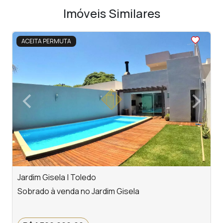
Imóveis Similares
<
<
<
<
<
ACEITA PERMUTA
‹
›
Previous
Next
Jardim Gisela | Toledo
T
Sobrado à venda no Jardim Gisela
S