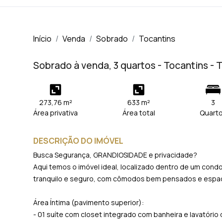
Início
Venda
Sobrado
Tocantins
Sobrado à venda, 3 quartos - Tocantins -
273,76 m²
633 m²
3
Área privativa
Área total
Quart
DESCRIÇÃO DO IMÓVEL
Busca Segurança, GRANDIOSIDADE e privacidade?
Aqui temos o imóvel ideal, localizado dentro de um cond
tranquilo e seguro, com cômodos bem pensados e espaç
Área Íntima (pavimento superior):
- 01 suíte com closet integrado com banheira e lavatór