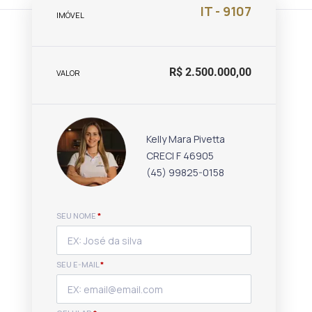
IT - 9107
IMÓVEL
R$ 2.500.000,00
VALOR
Kelly Mara Pivetta
CRECI F 46905
(45) 99825-0158
SEU NOME
*
SEU E-MAIL
*