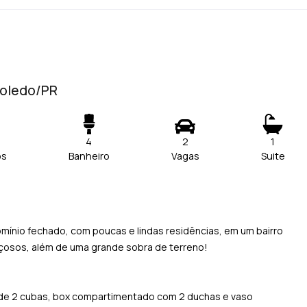
 Toledo/PR
4
2
1
os
Banheiro
Vagas
Suite
omínio fechado, com poucas e lindas residências, em um bairro
osos, além de uma grande sobra de terreno!
io de 2 cubas, box compartimentado com 2 duchas e vaso