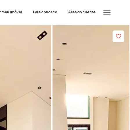
r meu imóvel
Fale conosco
Área do cliente