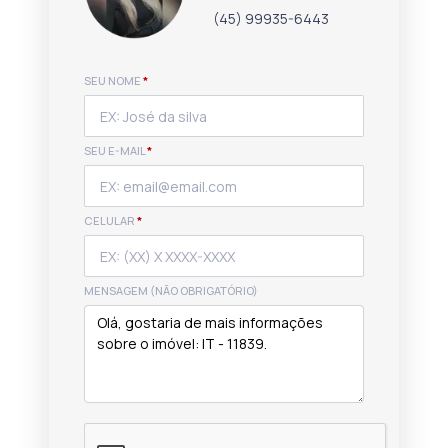
(45) 99935-6443
SEU NOME
*
SEU E-MAIL
*
CELULAR
*
MENSAGEM (NÃO OBRIGATÓRIO)