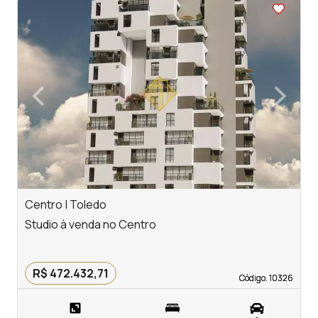
<
‹
›
Previous
Next
Centro | Toledo
C
Studio à venda no Centro
S
R$ 472.432,71
Código. 10326
Código. 10326