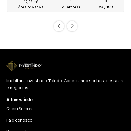
0
47,03 m²
1
Vaga(s)
Área privativa
quarto(s)
‹
›
Imobiliária Investindo Toledo. Conectando sonhos, pessoas
e negócios.
A Investindo
Quem Somos
Fale conosco