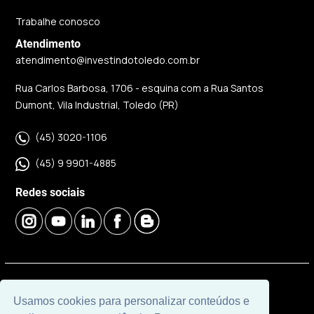
Trabalhe conosco
Atendimento
atendimento@investindotoledo.com.br
Rua Carlos Barbosa, 1706 - esquina com a Rua Santos
Dumont, Vila Industrial, Toledo (PR)
(45) 3020-1106
(45) 9 9901-4885
Redes sociais
© 2026 | Imobiliária Investindo Toledo | CRECI J06120 |
Usamos cookies para personalizar conteúdos e
Desenvolvido por
Universal Software.