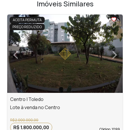
Imóveis Similares
<
<
<
<
<
ACEITA PERMUTA
PREÇO REDUZIDO
‹
›
Previous
Next
Centro | Toledo
T
Lote à venda no Centro
L
R$ 2.000.000,00
R$ 1.800.000,00
Código. 1099
Código. 1099