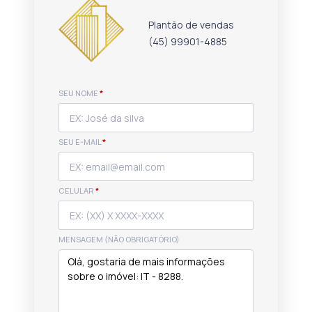
Plantão de vendas
(45) 99901-4885
SEU NOME
*
SEU E-MAIL
*
CELULAR
*
MENSAGEM (NÃO OBRIGATÓRIO)