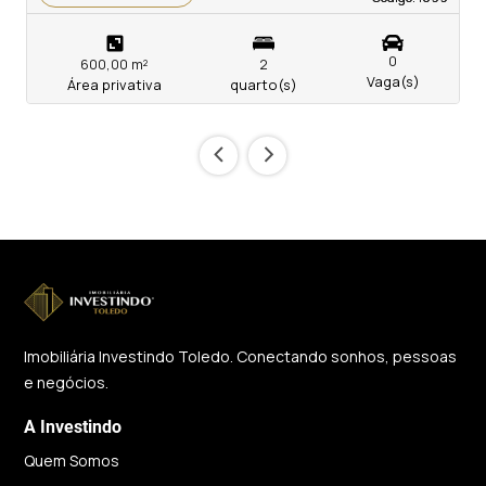
0
600,00 m²
2
Vaga(s)
Área privativa
quarto(s)
‹
›
Imobiliária Investindo Toledo. Conectando sonhos, pessoas
e negócios.
A Investindo
Quem Somos