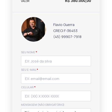
R$ 380.000,00
VALOR
Flavio Guerra
CRECI F-36453
(45) 99907-7918
SEU NOME
*
SEU E-MAIL
*
CELULAR
*
MENSAGEM (NÃO OBRIGATÓRIO)