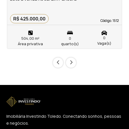
R$ 425.000,00
Código. 1512
Código. 1512
0
504,00 m²
0
Vaga(s)
Área privativa
quarto(s)
‹
›
Imobiliária Investindo Toledo. Conectando sonhos, pessoas
e negócios.