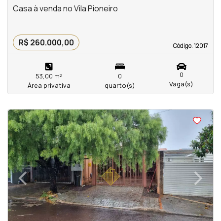
Casa à venda no Vila Pioneiro
R$ 260.000,00
Código. 12017
Código. 12017
0
53,00 m²
0
Vaga(s)
Área privativa
quarto(s)
<
<
<
<
‹
›
Previous
Next