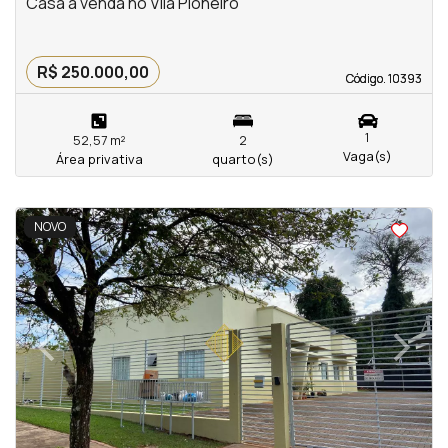
Casa à venda no Vila Pioneiro
R$ 250.000,00
Código. 10393
Código. 10393
1
52,57 m²
2
Vaga(s)
Área privativa
quarto(s)
<
<
<
<
NOVO
‹
›
Previous
Next