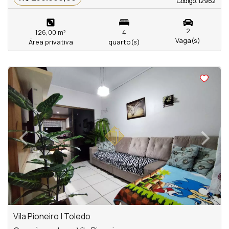
Código. 12962
Código. 12962
2
126,00 m²
4
Vaga(s)
Área privativa
quarto(s)
<
<
<
<
‹
›
Previous
Next
Vila Pioneiro | Toledo