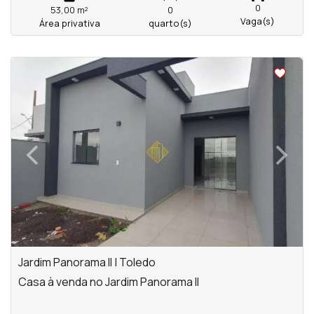
0
53,00 m²
0
Vaga(s)
Área privativa
quarto(s)
<
<
<
<
‹
›
Previous
Next
Jardim Panorama II | Toledo
Casa à venda no Jardim Panorama II