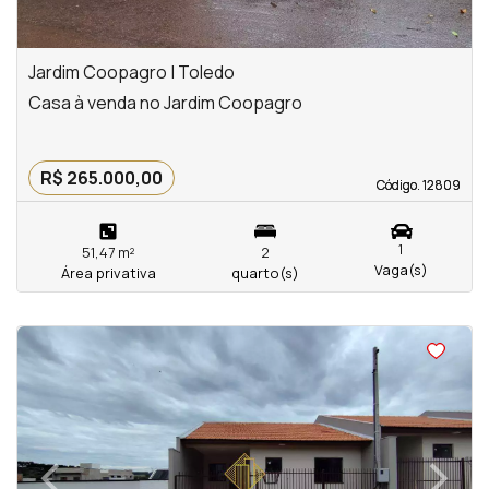
Jardim Coopagro | Toledo
Casa à venda no Jardim Coopagro
R$ 265.000,00
Código. 12809
Código. 12809
1
51,47 m²
2
Vaga(s)
Área privativa
quarto(s)
<
<
<
<
‹
›
Previous
Next