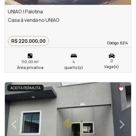
UNIAO | Palotina
Casa à venda no UNIAO
R$ 220.000,00
Código. 6214
Código. 6214
0
110,00 m²
4
Vaga(s)
Área privativa
quarto(s)
<
<
<
<
ACEITA PERMUTA
‹
›
Previous
Next