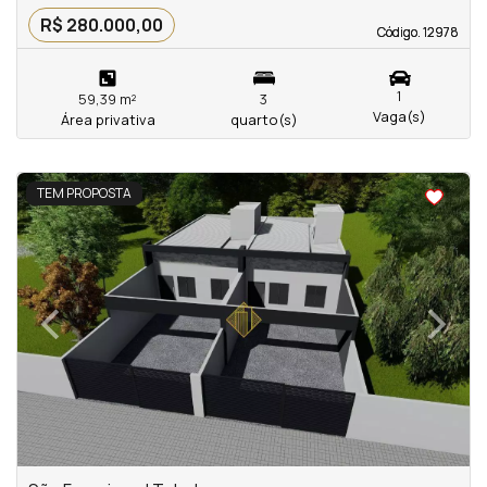
R$ 280.000,00
Código. 12978
Código. 12978
1
59,39 m²
3
Vaga(s)
Área privativa
quarto(s)
<
<
<
<
TEM PROPOSTA
‹
›
Previous
Next