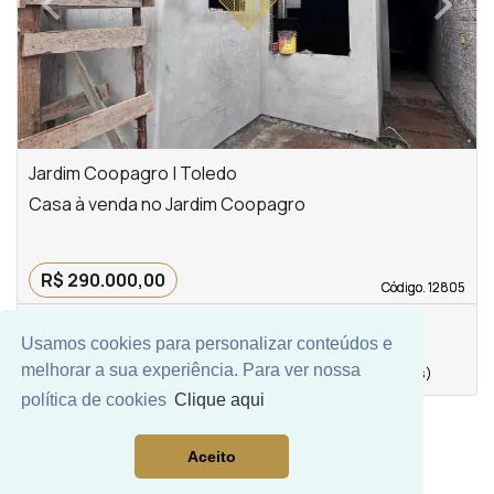
‹
›
Previous
Next
Jardim Coopagro | Toledo
Casa à venda no Jardim Coopagro
R$ 290.000,00
Código. 12805
Código. 12805
Usamos cookies para personalizar conteúdos e
1
61,00 m²
2
melhorar a sua experiência. Para ver nossa
Vaga(s)
Área privativa
quarto(s)
política de cookies
Clique aqui
Aceito
Mais Filtros