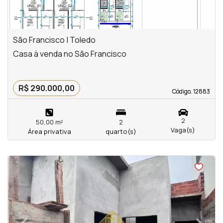
São Francisco | Toledo
Casa à venda no São Francisco
R$ 290.000,00
Código. 12883
Código. 12883
2
50,00 m²
2
Vaga(s)
Área privativa
quarto(s)
<
<
<
<