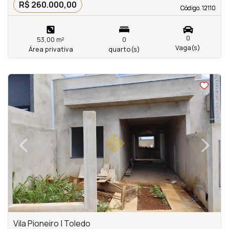
R$ 260.000,00
Código. 12110
Código. 12110
0
53,00 m²
0
Vaga(s)
Área privativa
quarto(s)
<
<
<
<
‹
›
Previous
Next
Vila Pioneiro | Toledo