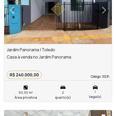
‹
›
Previous
Next
Jardim Panorama | Toledo
Casa à venda no Jardim Panorama
R$ 240.000,00
Código. 13231
Código. 13231
1
50,00 m²
2
Vaga(s)
Área privativa
quarto(s)
<
<
<
<