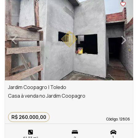
<
<
<
<
‹
›
Previous
Next
Jardim Coopagro | Toledo
Casa à venda no Jardim Coopagro
R$ 260.000,00
Código. 12806
Código. 12806
1