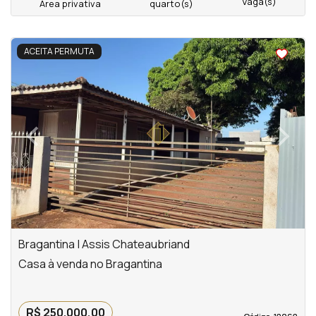
Vaga(s)
Área privativa
quarto(s)
<
<
<
ACEITA PERMUTA
‹
›
Previous
Next
Bragantina | Assis Chateaubriand
Casa à venda no Bragantina
R$ 250.000,00