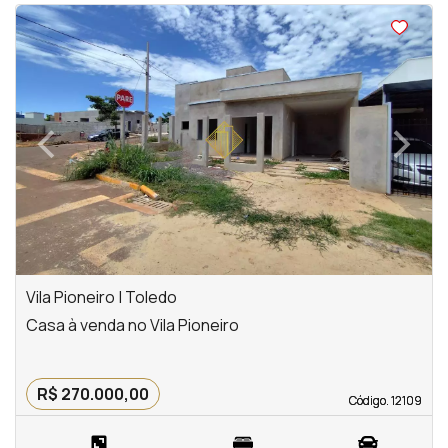
<
<
<
‹
›
Previous
Next
Vila Pioneiro | Toledo
Casa à venda no Vila Pioneiro
R$ 270.000,00
Código. 12109
Código. 12109