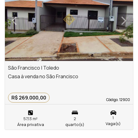
‹
›
Previous
Next
São Francisco | Toledo
Casa à venda no São Francisco
R$ 269.000,00
Código. 12900
Código. 12900
1
57,13 m²
2
Vaga(s)
Área privativa
quarto(s)