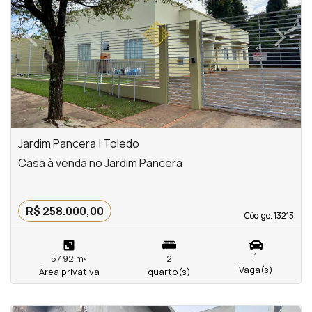
‹
›
Previous
Next
Jardim Pancera | Toledo
Casa à venda no Jardim Pancera
R$ 258.000,00
Código. 13213
Código. 13213
1
57,92 m²
2
Vaga(s)
Área privativa
quarto(s)