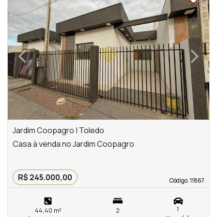
‹
›
Previous
Next
Jardim Coopagro | Toledo
Casa à venda no Jardim Coopagro
R$ 245.000,00
Código. 11867
Código. 11867
1
44,40 m²
2