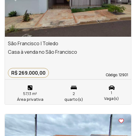
São Francisco | Toledo
Casa à venda no São Francisco
R$ 269.000,00
Código. 12901
Código. 12901
1
57,13 m²
2
Vaga(s)
Área privativa
quarto(s)
<
<
<
<