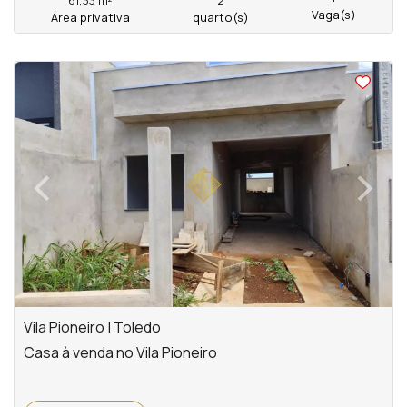
61,33 m²
2
Vaga(s)
Área privativa
quarto(s)
<
<
<
<
‹
›
Previous
Next
Vila Pioneiro | Toledo
Casa à venda no Vila Pioneiro