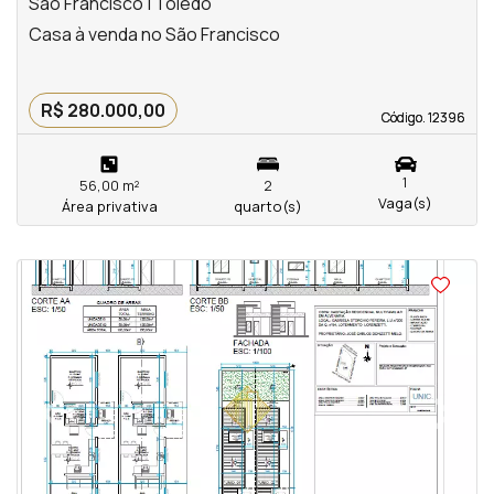
São Francisco | Toledo
Casa à venda no São Francisco
R$ 280.000,00
Código. 12396
Código. 12396
1
56,00 m²
2
Vaga(s)
Área privativa
quarto(s)
‹
›
Previous
Next