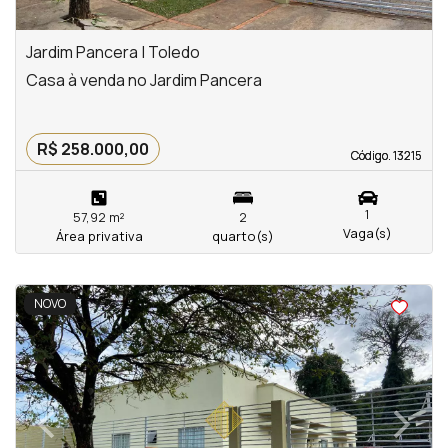
Jardim Pancera | Toledo
Casa à venda no Jardim Pancera
R$ 258.000,00
Código. 13215
Código. 13215
1
57,92 m²
2
Vaga(s)
Área privativa
quarto(s)
<
<
<
<
NOVO
‹
›
Previous
Next