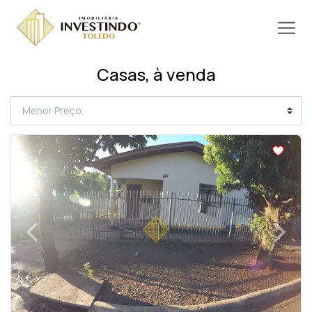
Casas, à venda
<
<
‹
›
Previous
Next