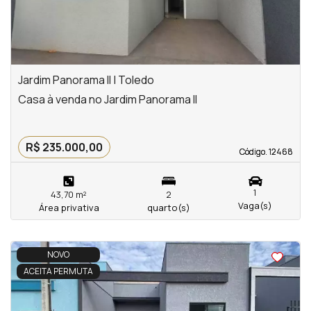
Jardim Panorama II | Toledo
Casa à venda no Jardim Panorama II
R$ 235.000,00
Código. 12468
Código. 12468
1
43,70 m²
2
Vaga(s)
Área privativa
quarto(s)
<
<
<
<
NOVO
ACEITA PERMUTA