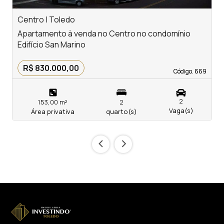
Centro | Toledo
V
Apartamento à venda no Centro no condomínio
A
Edifício San Marino
c
R$ 830.000,00
Código. 669
Código. 669
2
153,00 m²
2
Vaga(s)
Área privativa
quarto(s)
‹
›