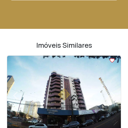
Imóveis Similares
<
<
<
<
<
‹
›
Previous
Next