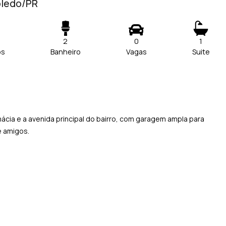
Toledo/PR
2
0
1
os
Banheiro
Vagas
Suite
mácia e a avenida principal do bairro, com garagem ampla para
e amigos.