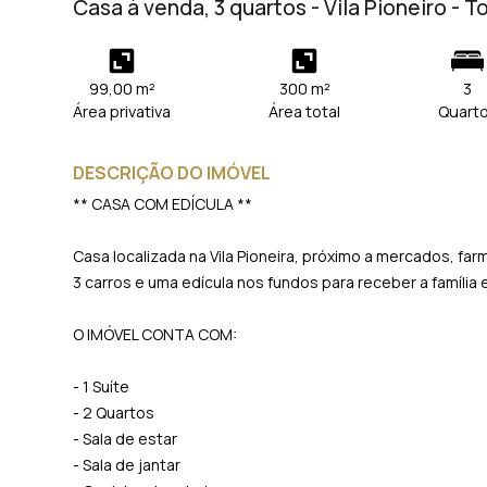
Casa à venda, 3 quartos - Vila Pioneiro - 
99,00 m²
300 m²
3
Área privativa
Área total
Quart
DESCRIÇÃO DO IMÓVEL
** CASA COM EDÍCULA **
Casa localizada na Vila Pioneira, próximo a mercados, far
3 carros e uma edícula nos fundos para receber a família 
O IMÓVEL CONTA COM:
- 1 Suíte
- 2 Quartos
- Sala de estar
- Sala de jantar