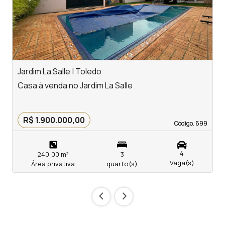
Jardim La Salle | Toledo
J
Casa à venda no Jardim La Salle
C
R$ 1.900.000,00
Código. 699
Código. 699
4
240,00 m²
3
Vaga(s)
Área privativa
quarto(s)
‹
›