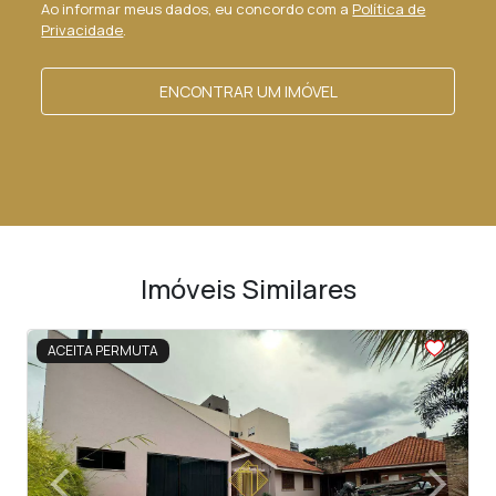
Ao informar meus dados, eu concordo com a
Política de
Privacidade
.
ENCONTRAR UM IMÓVEL
Imóveis Similares
<
<
<
<
<
ACEITA PERMUTA
‹
›
Previous
Next