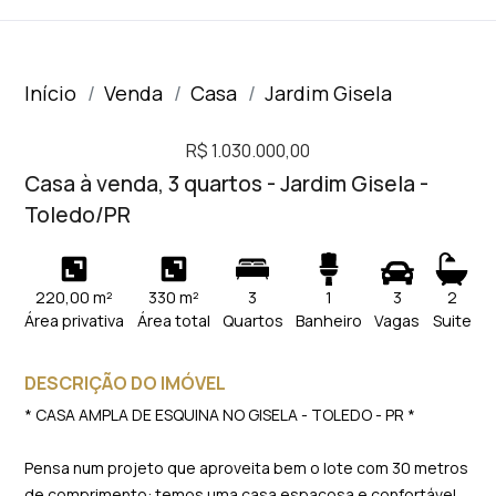
Início
Venda
Casa
Jardim Gisela
R$ 1.030.000,00
Casa à venda, 3 quartos - Jardim Gisela -
Toledo/PR
220,00 m²
330 m²
3
1
3
2
Área privativa
Área total
Quartos
Banheiro
Vagas
Suite
DESCRIÇÃO DO IMÓVEL
* CASA AMPLA DE ESQUINA NO GISELA - TOLEDO - PR *
Pensa num projeto que aproveita bem o lote com 30 metros
de comprimento: temos uma casa espaçosa e confortável,