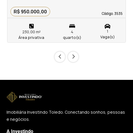
R$ 950.000,00
Código. 3535
Código. 3535
1
230,00 m²
4
Vaga(s)
Área privativa
quarto(s)
‹
›
Imobiliária Investindo Toledo. Conectando sonhos, pessoas
e negócios.
A Investindo