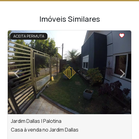
Imóveis Similares
<
<
<
<
<
ACEITA PERMUTA
‹
›
Previous
Next
Jardim Dallas | Palotina
P
Casa à venda no Jardim Dallas
C