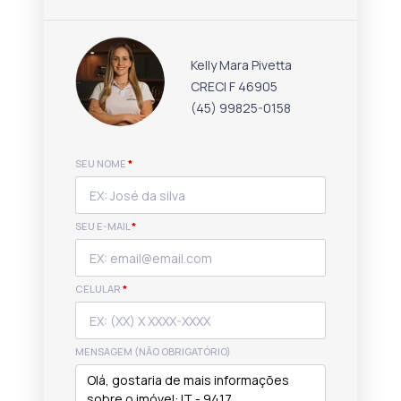
Kelly Mara Pivetta
CRECI F 46905
(45) 99825-0158
SEU NOME
*
SEU E-MAIL
*
CELULAR
*
MENSAGEM (NÃO OBRIGATÓRIO)