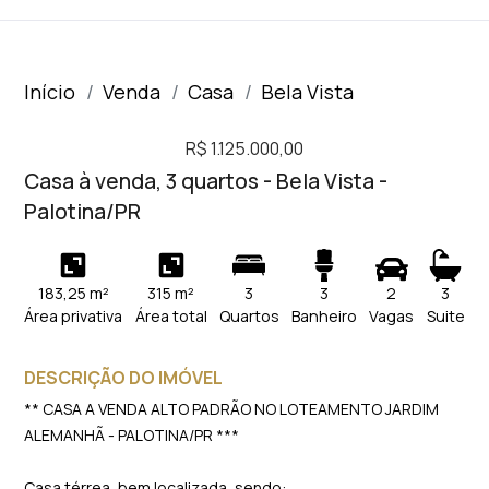
Início
Venda
Casa
Bela Vista
R$ 1.125.000,00
Casa à venda, 3 quartos - Bela Vista -
Palotina/PR
183,25 m²
315 m²
3
3
2
3
Área privativa
Área total
Quartos
Banheiro
Vagas
Suite
DESCRIÇÃO DO IMÓVEL
** CASA A VENDA ALTO PADRÃO NO LOTEAMENTO JARDIM
ALEMANHÃ - PALOTINA/PR ***
Casa térrea, bem localizada, sendo: