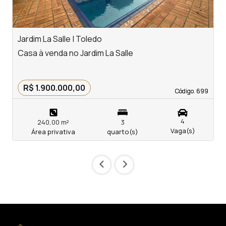
Jardim La Salle | Toledo
J
Casa à venda no Jardim La Salle
C
R$ 1.900.000,00
Código. 699
Código. 699
4
240,00 m²
3
Vaga(s)
Área privativa
quarto(s)
‹
›