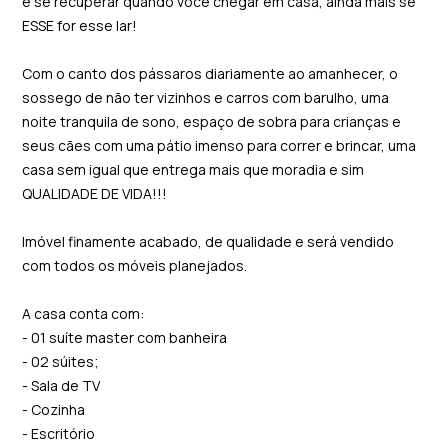
e se recuperar quando você chegar em casa, ainda mais se
ESSE for esse lar!
Com o canto dos pássaros diariamente ao amanhecer, o
sossego de não ter vizinhos e carros com barulho, uma
noite tranquila de sono, espaço de sobra para crianças e
seus cães com uma pátio imenso para correr e brincar, uma
casa sem igual que entrega mais que moradia e sim
QUALIDADE DE VIDA!!!
Imóvel finamente acabado, de qualidade e será vendido
com todos os móveis planejados.
A casa conta com:
- 01 suíte master com banheira
- 02 súites;
- Sala de TV
- Cozinha
- Escritório