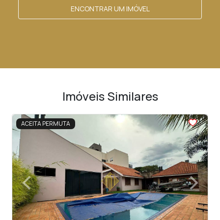
ENCONTRAR UM IMÓVEL
Imóveis Similares
<
<
<
<
<
ACEITA PERMUTA
‹
›
Previous
Next